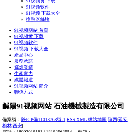
91视频黄 下载
91视频软件
91视频 下载大全
換熱器絲堵
91视频网站 首頁
91视频黄 下载
91视频软件
91视频 下载大全
產品中心
服務承諾
輝煌業績
生產實力
媒體報道
91视频网站 簡介
聯係方式
鹹陽91视频网站 石油機械製造有限公司
備案號：
陝ICP備11013768號-1
RSS
XML
網站地圖
陝西
|
延安
|
榆林
|
西安
|
電話：18992018181 / 18182563554 郵箱：