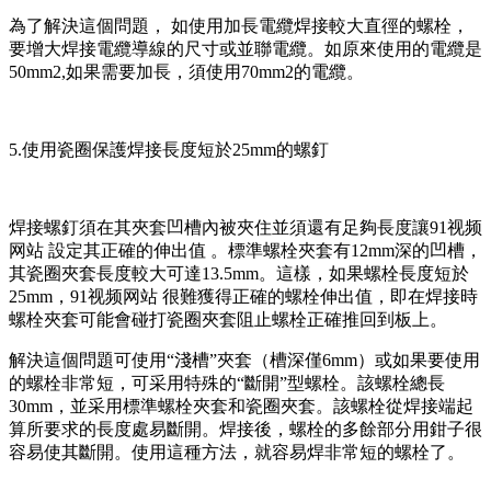
為了解決這個問題， 如使用加長電纜焊接較大直徑的螺栓，
要增大焊接電纜導線的尺寸或並聯電纜。如原來使用的電纜是
50mm2,如果需要加長，須使用70mm2的電纜。
5.使用瓷圈保護焊接長度短於25mm的螺釘
焊接螺釘須在其夾套凹槽內被夾住並須還有足夠長度讓91视频
网站 設定其正確的伸出值 。標準螺栓夾套有12mm深的凹槽，
其瓷圈夾套長度較大可達13.5mm。這樣，如果螺栓長度短於
25mm，91视频网站 很難獲得正確的螺栓伸出值，即在焊接時
螺栓夾套可能會碰打瓷圈夾套阻止螺栓正確推回到板上。
解決這個問題可使用“淺槽”夾套（槽深僅6mm）或如果要使用
的螺栓非常短，可采用特殊的“斷開”型螺栓。該螺栓總長
30mm，並采用標準螺栓夾套和瓷圈夾套。該螺栓從焊接端起
算所要求的長度處易斷開。焊接後，螺栓的多餘部分用鉗子很
容易使其斷開。使用這種方法，就容易焊非常短的螺栓了。