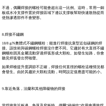
不過，偶爾焊接的螺栓可能會超出這一比例。這時，常用一銅
板或水冷支撐件置於焊接區域下邊以支撐板幫助快速散熱從而
使熱滲透部件不會變形。
8.焊接不鏽鋼
18/8 g/N奧體式不鏽鋼螺栓：能進行焊接抗衰型近似碳鋼的焊
接。該技術與碳鋼螺栓焊接沒什麽不同。它趨於有大直徑不鏽
鋼螺栓因其金屬流動穿過焊弧形成大顆粒。如發生短路，你會
聽見焊弧發出劈啪聲。
如果焊槍提升度調節不正確，焊接任何直徑的螺栓這種情況都
會發生。由於其趨於大顆粒流動，時間設定值應盡可能的小。
9.靠近角落，法蘭和其他障礙物的焊接
當焊接靠近板邊，角落及窄板時，偶爾“磁偏吹“作用會導致焊