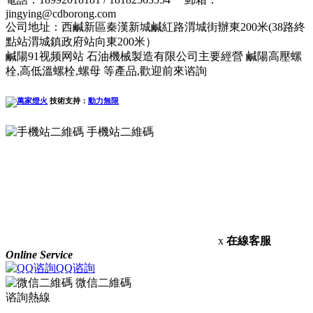
jingying@cdborong.com
公司地址：西鹹新區秦漢新城鹹紅路渭城街辦東200米(38路終
點站渭城鎮政府站向東200米）
鹹陽91视频网站 石油機械製造有限公司主要經營 鹹陽高壓螺
栓,高低溫螺栓,螺母 等產品,歡迎前來谘詢
技術支持：
動力無限
手機站二維碼
x
在線客服
Online Service
QQ谘詢
微信二維碼
谘詢熱線