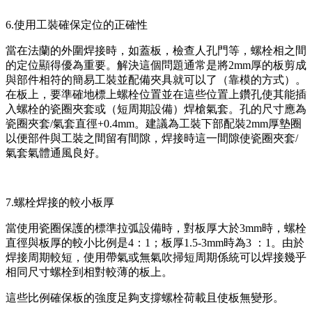
6.使用工裝確保定位的正確性
當在法蘭的外圍焊接時，如蓋板，檢查人孔門等，螺栓相之間
的定位顯得優為重要。解決這個問題通常是將2mm厚的板剪成
與部件相符的簡易工裝並配備夾具就可以了（靠模的方式）。
在板上，要準確地標上螺栓位置並在這些位置上鑽孔使其能插
入螺栓的瓷圈夾套或（短周期設備）焊槍氣套。孔的尺寸應為
瓷圈夾套/氣套直徑+0.4mm。建議為工裝下部配裝2mm厚墊圈
以便部件與工裝之間留有間隙，焊接時這一間隙使瓷圈夾套/
氣套氣體通風良好。
7.螺栓焊接的較小板厚
當使用瓷圈保護的標準拉弧設備時，對板厚大於3mm時，螺栓
直徑與板厚的較小比例是4：1；板厚1.5-3mm時為3 ：1。由於
焊接周期較短，使用帶氣或無氣吹掃短周期係統可以焊接幾乎
相同尺寸螺栓到相對較薄的板上。
這些比例確保板的強度足夠支撐螺栓荷載且使板無變形。