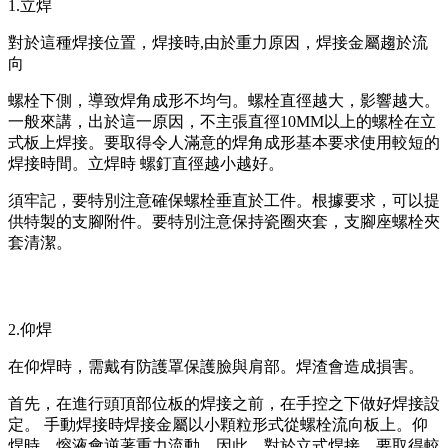
1.立焊
對於這種焊接位置，焊接時,由於重力原因，焊接金屬趨於流
向
螺栓下側，導致焊角成形不均勻。螺栓直徑越大，影響越大。
一般來講，出於這一原因，不主張直徑10MM以上的螺栓在立
式板上焊接。要取得令人滿意的焊角成形基本要求使用較短的
焊接時間。立焊時 螺釘直徑越小越好。
須牢記，要特別注意確保螺栓垂直於工件。根據要求，可以提
供特製的支腳附件。要特別注意保持瓷圈夾套，支腳座螺栓夾
套清潔。
2.仰焊
在仰焊時，需戴有防護罩保護臉與肩部。焊渣會造成損害。
首先，在進行頭頂部位板的焊接之前，在手控之下做好焊接設
定。 手動焊接時焊接金屬以小顆粒形式從螺栓流向板上。仰
焊時，熔液會逆著重力流動。因此，對於立式焊接，要取得較