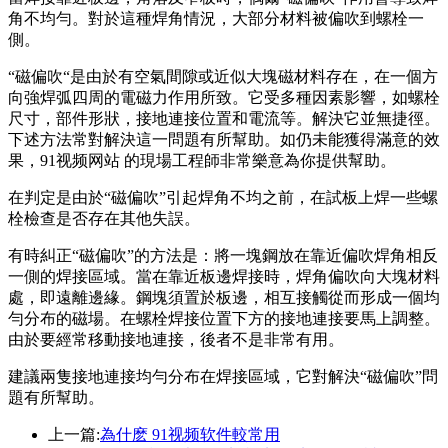
角不均勻。對於這種焊角情況，大部分材料被偏吹到螺栓一
側。
“磁偏吹“是由於有空氣間隙或近似大塊磁材料存在，在一個方
向強焊弧四周的電磁力作用所致。它受多種因素影響，如螺栓
尺寸，部件形狀，接地連接位置和電流等。解決它並無捷徑。
下述方法常對解決這一問題有所幫助。如仍未能獲得滿意的效
果，91视频网站 的現場工程師非常樂意為你提供幫助。
在判定是由於“磁偏吹”引起焊角不均之前，在試板上焊一些螺
栓檢查是否存在其他失誤。
有時糾正“磁偏吹”的方法是：將一塊鋼放在靠近偏吹焊角相反
一側的焊接區域。當在靠近板邊焊接時，焊角偏吹向大塊材料
處，即遠離邊緣。鋼塊須置於板邊，相互接觸從而形成一個均
勻分布的磁場。在螺栓焊接位置下方的接地連接要馬上調整。
由於要經常移動接地連接，後者不是非常有用。
建議兩隻接地連接均勻分布在焊接區域，它對解決“磁偏吹”問
題有所幫助。
上一篇:
為什麽 91视频软件較常用