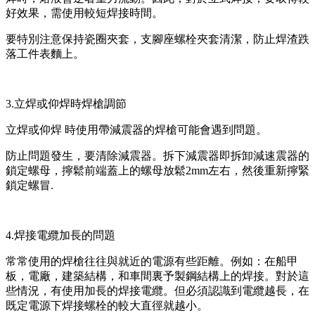
好效果，需使用較短焊接時間。
要特別注意保持瓷圈夾套，支腳座螺栓夾套清潔，防止焊渣跌
落工件表麵上。
3.立焊或仰焊時焊槍調節
立焊或仰焊 時使用帶減震器的焊槍可能會遇到問題。
防止問題發生，要清除減震器。拆下減震器即拆卸減速震器的
鎖定螺母，擰鬆前端蓋上的螺母放鬆2mm左右，然後重新擰緊
鎖定螺冒.
4.焊接電纜加長的問題
常常使用的焊槍往往與就近的電源有些距離。例如：在船甲
板，電廠，建築結構，和車間裏予製鋼結構上的焊接。對於這
些情況，有使用加長的焊接電纜。但必須認識到電纜越長，在
既定電源下焊接螺栓的較大直徑就越小。